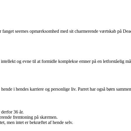
ar fanget seernes opmærksomhed med sit charmerende værtskab på Deadl
intellekt og evne til at formidle komplekse emner på en letforståelig m
er hende i hendes karriere og personlige liv. Parret har også børn samme
 derfor 36 år.
nerende fremtoning på skærmen.
t, men intet er bekræftet af hende selv.