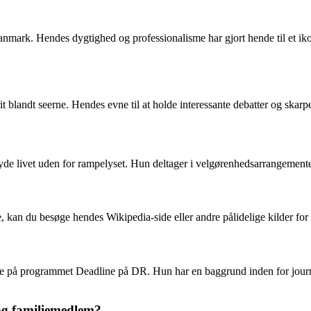
Danmark. Hendes dygtighed og professionalisme har gjort hende til et ik
blandt seerne. Hendes evne til at holde interessante debatter og skarpe
 nyde livet uden for rampelyset. Hun deltager i velgørenhedsarrangementer
 kan du besøge hendes Wikipedia-side eller andre pålidelige kilder for
bejde på programmet Deadline på DR. Hun har en baggrund inden for journ
 og familiemedlem?