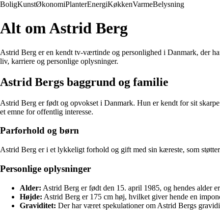
Bolig
Kunst
Økonomi
Planter
Energi
Køkken
Varme
Belysning
Alt om Astrid Berg
Astrid Berg er en kendt tv-værtinde og personlighed i Danmark, der h
liv, karriere og personlige oplysninger.
Astrid Bergs baggrund og familie
Astrid Berg er født og opvokset i Danmark. Hun er kendt for sit skarpe 
et emne for offentlig interesse.
Parforhold og børn
Astrid Berg er i et lykkeligt forhold og gift med sin kæreste, som støtt
Personlige oplysninger
Alder:
Astrid Berg er født den 15. april 1985, og hendes alder er
Højde:
Astrid Berg er 175 cm høj, hvilket giver hende en impo
Graviditet:
Der har været spekulationer om Astrid Bergs gravidite