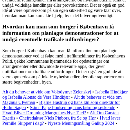
undgå voldelige handlinger eller provokationer. Det er også en god
idé at være opmærksom på sin egen sikkerhed og være klar over,
hvordan man kan kontakte hjælp, hvis det bliver nødvendigt.
Hvordan kan man som borger i København få
information om planlagte demonstrationer for at
undgå eventuelle trafikale udfordringer?
Som borger i København kan man få information om planlagte
demonstrationer ved at følge med i trafikmeldinger fra Københavns
Politi, tjekke kommunens hjemmeside for opdateringer om
arrangementer eller downloade relevante apps, der giver
notifikationer om trafikale udfordringer. Det er også en god idé at
være opmærksom på lokale nyhedsmedier, der ofte rapporterer om
større begivenheder i byen.
Alt du behøver at vide om Volodymyr Zelenskyj
•
Isabella Hindkjær
og Isabella Alonso de Vera Hindkjær
•
Alt du behøver at vide om
Magnus Ulveman
•
Bjarne Hastrup og hans løn som direktør for
Ældre Sagen
•
Søren Pape Poulsen og hans børn og søskende
•
Hvad Bliver Dronning Margrethes Nye Titel?
•
Alt Om Carsten
Egeriis
•
Chefredaktør Niels Pinborg fra Se og Hør
•
Hvad laver
Pernille Skipper i dag?
•
Nyeste Meningsmåling Gallup 2024
•