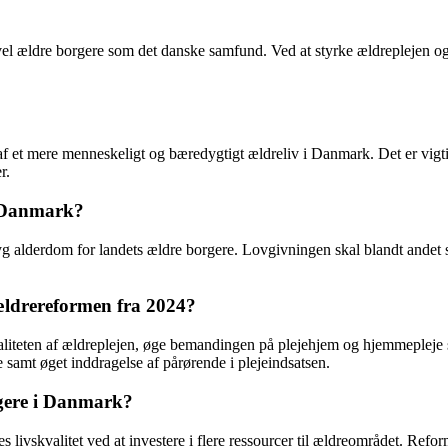
l ældre borgere som det danske samfund. Ved at styrke ældreplejen og s
 et mere menneskeligt og bæredygtigt ældreliv i Danmark. Det er vigtigt
r.
i Danmark?
g alderdom for landets ældre borgere. Lovgivningen skal blandt andet s
 ældrereformen fra 2024?
aliteten af ældreplejen, øge bemandingen på plejehjem og hjemmepleje 
 samt øget inddragelse af pårørende i plejeindsatsen.
gere i Danmark?
es livskvalitet ved at investere i flere ressourcer til ældreområdet. R