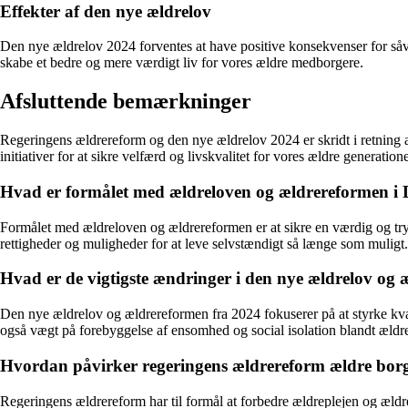
Effekter af den nye ældrelov
Den nye ældrelov 2024 forventes at have positive konsekvenser for såve
skabe et bedre og mere værdigt liv for vores ældre medborgere.
Afsluttende bemærkninger
Regeringens ældrereform og den nye ældrelov 2024 er skridt i retning af
initiativer for at sikre velfærd og livskvalitet for vores ældre generatione
Hvad er formålet med ældreloven og ældrereformen 
Formålet med ældreloven og ældrereformen er at sikre en værdig og try
rettigheder og muligheder for at leve selvstændigt så længe som muligt.
Hvad er de vigtigste ændringer i den nye ældrelov og
Den nye ældrelov og ældrereformen fra 2024 fokuserer på at styrke kv
også vægt på forebyggelse af ensomhed og social isolation blandt ældre
Hvordan påvirker regeringens ældrereform ældre bor
Regeringens ældrereform har til formål at forbedre ældreplejen og ældr