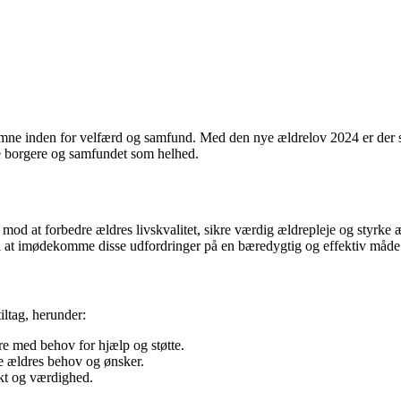
emne inden for velfærd og samfund. Med den nye ældrelov 2024 er der sk
re borgere og samfundet som helhed.
 mod at forbedre ældres livskvalitet, sikre værdig ældrepleje og styrke
l at imødekomme disse udfordringer på en bæredygtig og effektiv måde
ltag, herunder:
re med behov for hjælp og støtte.
te ældres behov og ønsker.
ekt og værdighed.