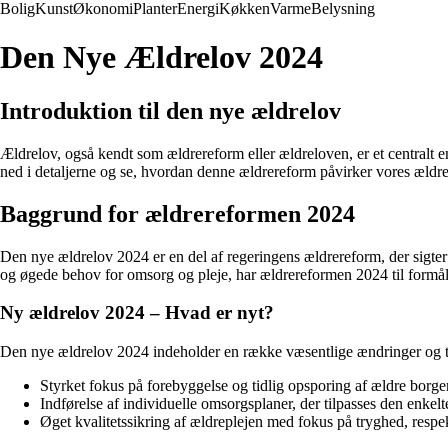
Bolig
Kunst
Økonomi
Planter
Energi
Køkken
Varme
Belysning
Den Nye Ældrelov 2024
Introduktion til den nye ældrelov
Ældrelov, også kendt som ældrereform eller ældreloven, er et centralt 
ned i detaljerne og se, hvordan denne ældrereform påvirker vores æld
Baggrund for ældrereformen 2024
Den nye ældrelov 2024 er en del af regeringens ældrereform, der sigter
og øgede behov for omsorg og pleje, har ældrereformen 2024 til formå
Ny ældrelov 2024 – Hvad er nyt?
Den nye ældrelov 2024 indeholder en række væsentlige ændringer og ti
Styrket fokus på forebyggelse og tidlig opsporing af ældre borge
Indførelse af individuelle omsorgsplaner, der tilpasses den enkel
Øget kvalitetssikring af ældreplejen med fokus på tryghed, resp