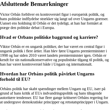
Afsluttende Bemærkninger
Victor Orbán forbliver en kontroversiel figur i europæisk politik, og
hans politiske indflydelse strækker sig langt ud over Ungarns grænser.
Uanset ens holdning til Orbán er det tydeligt, at han har formået at
præge den politiske debat i Europa.
Hvad er Orbans politiske baggrund og karriere?
Viktor Orbán er en ungarsk politiker, der har været en central figur i
ungarsk politik i flere årtier. Han blev først Ungarns premierminister i
1998 og har siden 2010 været landets premierminister igen. Orbán er
kendt for sin nationalkonservative og populistiske tilgang til politik, og
han har været kontroversiel både i Ungarn og internationalt.
Hvordan har Orbáns politik påvirket Ungarns
forhold til EU?
Orbáns politik har skabt spændinger mellem Ungarn og EU, især på
grund af hans kritik af EUs indvandringspolitik og hans tiltagende
autoritære tendenser. EU har flere gange kritiseret Orbáns regering for
at undergrave demokratiske principper og retsstatsprincipper i Ungarn.