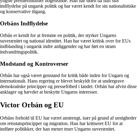
yngste premierminister nogensinde. Han har siden da haft stor
indflydelse på ungarsk politik og har været kendt for sin nationalistiske
og konservative tilgang.
Orbáns Indflydelse
Orbán er kendt for at fremme en politik, der styrker Ungarns
suverænitet og national identitet. Han har været kritisk over for EUs
indblanding i ungarsk indre anliggender og har ført en stram
indvandringspolitik.
Modstand og Kontroverser
Orbán har også været genstand for kritik både inden for Ungarn og
internationalt. Hans regering er blevet beskyldt for at undergrave
demokratiske principper og pressefrihed i landet. Orbán har afvist disse
anklager og hævder at beskytte Ungarns interesser.
Victor Orbán og EU
Orbáns forhold til EU har været anstrengt, især på grund af uenigheder
om retsstatsprincipper og migration. Han har kritiseret EU for at
indføre politikker, der han mener truer Ungarns suverænitet.