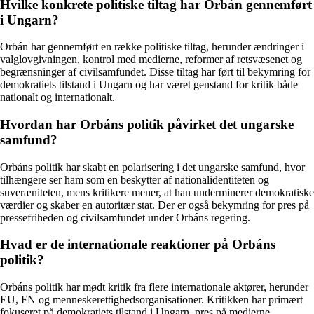
Hvilke konkrete politiske tiltag har Orbán gennemført
i Ungarn?
Orbán har gennemført en række politiske tiltag, herunder ændringer i
valglovgivningen, kontrol med medierne, reformer af retsvæsenet og
begrænsninger af civilsamfundet. Disse tiltag har ført til bekymring for
demokratiets tilstand i Ungarn og har været genstand for kritik både
nationalt og internationalt.
Hvordan har Orbáns politik påvirket det ungarske
samfund?
Orbáns politik har skabt en polarisering i det ungarske samfund, hvor
tilhængere ser ham som en beskytter af nationalidentiteten og
suveræniteten, mens kritikere mener, at han underminerer demokratiske
værdier og skaber en autoritær stat. Der er også bekymring for pres på
pressefriheden og civilsamfundet under Orbáns regering.
Hvad er de internationale reaktioner på Orbáns
politik?
Orbáns politik har mødt kritik fra flere internationale aktører, herunder
EU, FN og menneskerettighedsorganisationer. Kritikken har primært
fokuseret på demokratiets tilstand i Ungarn, pres på medierne,