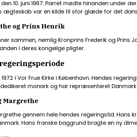
den 10. juni 1967. Parret mødte hinanden under der
s ægteskab var en kilde til stor glæde for det dans
he og Prins Henrik
ønner sammen, nemlig Kronprins Frederik og Prins
nden i deres kongelige pligter.
 regeringsperiode
 1972 i Vor Frue Kirke i København. Hendes regerin
 en dedikeret monark og har repræsenteret Danma
g Margrethe
Margrethe gennem hele hendes regeringstid. Hans k
nmark. Hans franske baggrund bragte en ny dimen