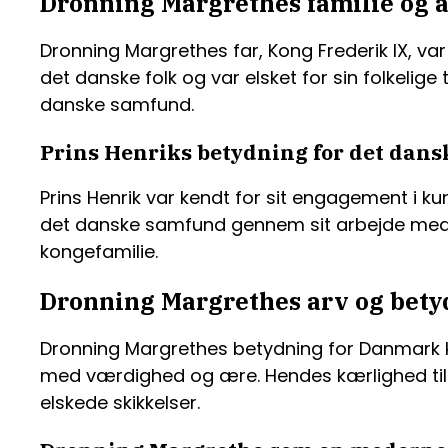
Dronning Margrethes familie og 
Dronning Margrethes far, Kong Frederik IX, var
det danske folk og var elsket for sin folkelig
danske samfund.
Prins Henriks betydning for det dan
Prins Henrik var kendt for sit engagement i ku
det danske samfund gennem sit arbejde med fo
kongefamilie.
Dronning Margrethes arv og bety
Dronning Margrethes betydning for Danmark k
med værdighed og ære. Hendes kærlighed til 
elskede skikkelser.