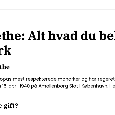
he: Alt hvad du be
rk
the
ropas mest respekterede monarker og har regeret si
en 16. april 1940 på Amalienborg Slot i København. 
 gift?