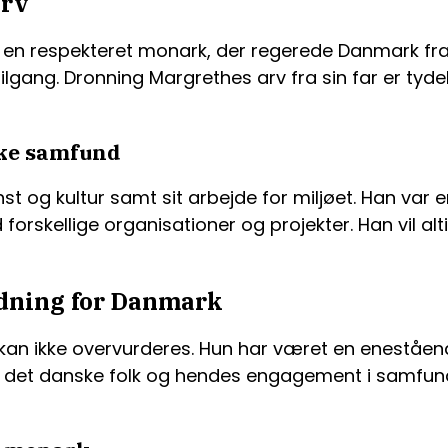
arv
 en respekteret monark, der regerede Danmark fra 19
e tilgang. Dronning Margrethes arv fra sin far er t
ske samfund
nst og kultur samt sit arbejde for miljøet. Han var 
rskellige organisationer og projekter. Han vil alt
dning for Danmark
an ikke overvurderes. Hun har været en eneståen
det danske folk og hendes engagement i samfundet