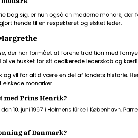
e monark
ie bag sig, er hun også en moderne monark, der fo
gjort hende til en respekteret og elsket leder.
 Margrethe
se, der har formået at forene tradition med fornyel
l blive husket for sit dedikerede lederskab og kærlig
 og vil for altid være en del af landets historie. He
t elskede monarker.
t med Prins Henrik?
en 10. juni 1967 i Holmens Kirke i København. Parret
ronning af Danmark?