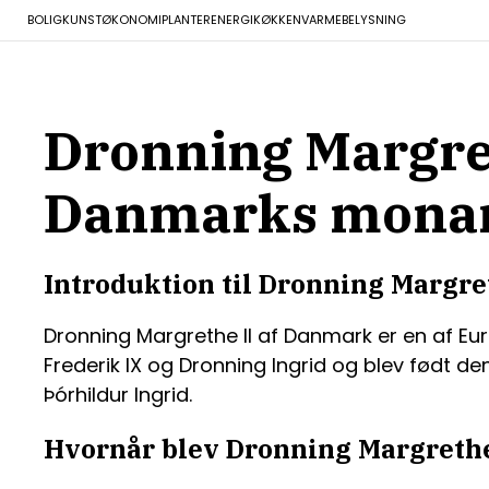
BOLIG
KUNST
ØKONOMI
PLANTER
ENERGI
KØKKEN
VARME
BELYSNING
Dronning Margret
Danmarks mona
Introduktion til Dronning Margre
Dronning Margrethe II af Danmark er en af Eu
Frederik IX og Dronning Ingrid og blev født d
Þórhildur Ingrid.
Hvornår blev Dronning Margrethe