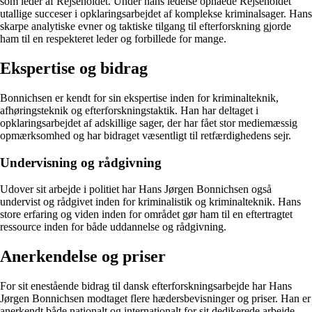
som leder af Rejseholdet. Under hans ledelse opnåede Rejseholdet
utallige succeser i opklaringsarbejdet af komplekse kriminalsager. Hans
skarpe analytiske evner og taktiske tilgang til efterforskning gjorde
ham til en respekteret leder og forbillede for mange.
Ekspertise og bidrag
Bonnichsen er kendt for sin ekspertise inden for kriminalteknik,
afhøringsteknik og efterforskningstaktik. Han har deltaget i
opklaringsarbejdet af adskillige sager, der har fået stor mediemæssig
opmærksomhed og har bidraget væsentligt til retfærdighedens sejr.
Undervisning og rådgivning
Udover sit arbejde i politiet har Hans Jørgen Bonnichsen også
undervist og rådgivet inden for kriminalistik og kriminalteknik. Hans
store erfaring og viden inden for området gør ham til en eftertragtet
ressource inden for både uddannelse og rådgivning.
Anerkendelse og priser
For sit enestående bidrag til dansk efterforskningsarbejde har Hans
Jørgen Bonnichsen modtaget flere hædersbevisninger og priser. Han er
anerkendt både nationalt og internationalt for sit dedikerede arbejde