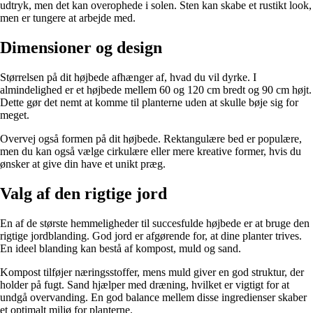
udtryk, men det kan overophede i solen. Sten kan skabe et rustikt look,
men er tungere at arbejde med.
Dimensioner og design
Størrelsen på dit højbede afhænger af, hvad du vil dyrke. I
almindelighed er et højbede mellem 60 og 120 cm bredt og 90 cm højt.
Dette gør det nemt at komme til planterne uden at skulle bøje sig for
meget.
Overvej også formen på dit højbede. Rektangulære bed er populære,
men du kan også vælge cirkulære eller mere kreative former, hvis du
ønsker at give din have et unikt præg.
Valg af den rigtige jord
En af de største hemmeligheder til succesfulde højbede er at bruge den
rigtige jordblanding. God jord er afgørende for, at dine planter trives.
En ideel blanding kan bestå af kompost, muld og sand.
Kompost tilføjer næringsstoffer, mens muld giver en god struktur, der
holder på fugt. Sand hjælper med dræning, hvilket er vigtigt for at
undgå overvanding. En god balance mellem disse ingredienser skaber
et optimalt miljø for planterne.