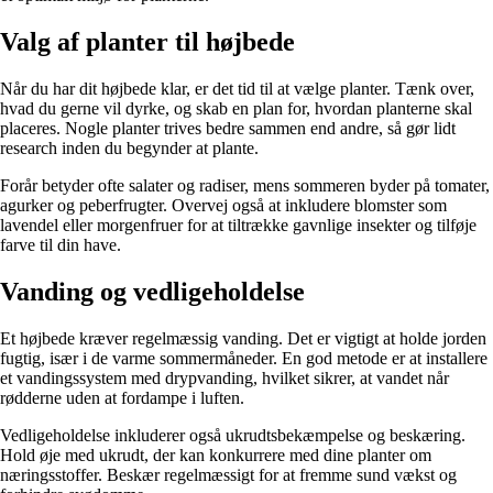
Valg af planter til højbede
Når du har dit højbede klar, er det tid til at vælge planter. Tænk over,
hvad du gerne vil dyrke, og skab en plan for, hvordan planterne skal
placeres. Nogle planter trives bedre sammen end andre, så gør lidt
research inden du begynder at plante.
Forår betyder ofte salater og radiser, mens sommeren byder på tomater,
agurker og peberfrugter. Overvej også at inkludere blomster som
lavendel eller morgenfruer for at tiltrække gavnlige insekter og tilføje
farve til din have.
Vanding og vedligeholdelse
Et højbede kræver regelmæssig vanding. Det er vigtigt at holde jorden
fugtig, især i de varme sommermåneder. En god metode er at installere
et vandingssystem med drypvanding, hvilket sikrer, at vandet når
rødderne uden at fordampe i luften.
Vedligeholdelse inkluderer også ukrudtsbekæmpelse og beskæring.
Hold øje med ukrudt, der kan konkurrere med dine planter om
næringsstoffer. Beskær regelmæssigt for at fremme sund vækst og