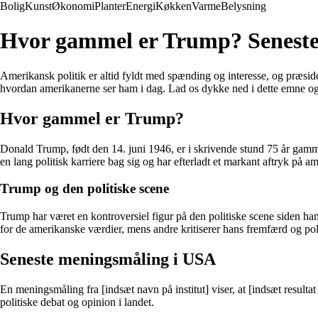
Bolig
Kunst
Økonomi
Planter
Energi
Køkken
Varme
Belysning
Hvor gammel er Trump? Seneste
Amerikansk politik er altid fyldt med spænding og interesse, og præsid
hvordan amerikanerne ser ham i dag. Lad os dykke ned i dette emne o
Hvor gammel er Trump?
Donald Trump, født den 14. juni 1946, er i skrivende stund 75 år gam
en lang politisk karriere bag sig og har efterladt et markant aftryk på am
Trump og den politiske scene
Trump har været en kontroversiel figur på den politiske scene siden ha
for de amerikanske værdier, mens andre kritiserer hans fremfærd og pol
Seneste meningsmåling i USA
En meningsmåling fra [indsæt navn på institut] viser, at [indsæt result
politiske debat og opinion i landet.