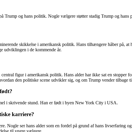
å Trump og hans politik. Nogle vælgere støtter stadig Trump og hans p
rende skikkelse i amerikansk politik. Hans tilhængere håber på, at han 
lge udviklingen i de kommende år.
ntral figur i amerikansk politik. Hans alder har ikke sat en stopper fo
e, hvordan den politiske scene udvikler sig, og om Trump vender tilbage t
født?
el i skrivende stund. Han er født i byen New York City i USA.
iske karriere?
riere. Nogle ser hans alder som en fordel på grund af hans livserfaring
else til yngre vælgere.