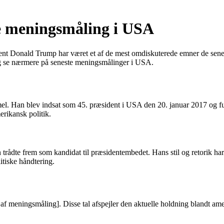
 meningsmåling i USA
ent Donald Trump har været et af de mest omdiskuterede emner de senest
g se nærmere på seneste meningsmålinger i USA.
mel. Han blev indsat som 45. præsident i USA den 20. januar 2017 og f
erikansk politik.
n trådte frem som kandidat til præsidentembedet. Hans stil og retorik 
itiske håndtering.
at af meningsmåling]. Disse tal afspejler den aktuelle holdning blandt a