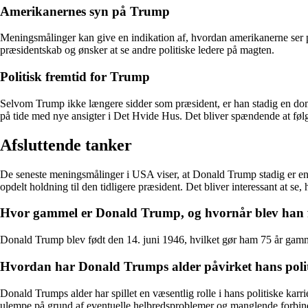
Amerikanernes syn på Trump
Meningsmålinger kan give en indikation af, hvordan amerikanerne ser p
præsidentskab og ønsker at se andre politiske ledere på magten.
Politisk fremtid for Trump
Selvom Trump ikke længere sidder som præsident, er han stadig en domine
på tide med nye ansigter i Det Hvide Hus. Det bliver spændende at fø
Afsluttende tanker
De seneste meningsmålinger i USA viser, at Donald Trump stadig er en ce
opdelt holdning til den tidligere præsident. Det bliver interessant at s
Hvor gammel er Donald Trump, og hvornår blev han 
Donald Trump blev født den 14. juni 1946, hvilket gør ham 75 år gamm
Hvordan har Donald Trumps alder påvirket hans polit
Donald Trumps alder har spillet en væsentlig rolle i hans politiske kar
ulempe på grund af eventuelle helbredsproblemer og manglende forbind