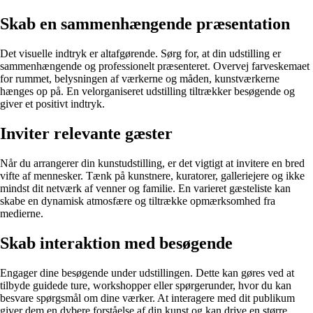
Skab en sammenhængende præsentation
Det visuelle indtryk er altafgørende. Sørg for, at din udstilling er
sammenhængende og professionelt præsenteret. Overvej farveskemaet
for rummet, belysningen af værkerne og måden, kunstværkerne
hænges op på. En velorganiseret udstilling tiltrækker besøgende og
giver et positivt indtryk.
Inviter relevante gæster
Når du arrangerer din kunstudstilling, er det vigtigt at invitere en bred
vifte af mennesker. Tænk på kunstnere, kuratorer, galleriejere og ikke
mindst dit netværk af venner og familie. En varieret gæsteliste kan
skabe en dynamisk atmosfære og tiltrække opmærksomhed fra
medierne.
Skab interaktion med besøgende
Engager dine besøgende under udstillingen. Dette kan gøres ved at
tilbyde guidede ture, workshopper eller spørgerunder, hvor du kan
besvare spørgsmål om dine værker. At interagere med dit publikum
giver dem en dybere forståelse af din kunst og kan drive en større