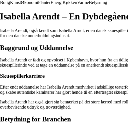
Bolig
Kunst
Økonomi
Planter
Energi
Køkken
Varme
Belysning
Isabella Arendt – En Dybdegåend
Isabella Arendt, også kendt som Isabella Arndt, er en dansk skuespilleri
for den danske underholdningsindustri.
Baggrund og Uddannelse
Isabella Arendt er født og opvokset i København, hvor hun fra en tidlig a
skuespillerinde ved at tage en uddannelse på en anerkendt skuespillersk
Skuespillerkarriere
Efter endt uddannelse har Isabella Arendt medvirket i adskillige teaterf
og skabe autentiske karakterer har gjort hende til en eftertragtet skuespi
Isabella Arendt har også gjort sig bemærket på det store lærred med ro
overbevisende udtryk og troværdighed.
Betydning for Branchen