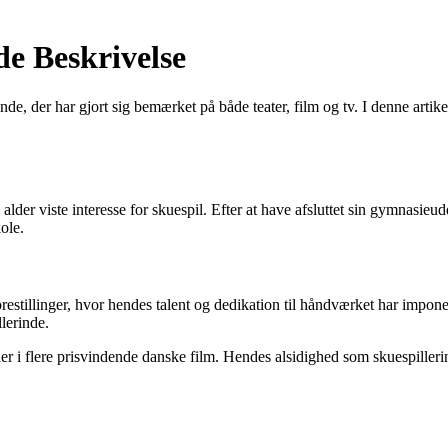
e Beskrivelse
nde, der har gjort sig bemærket på både teater, film og tv. I denne artik
lder viste interesse for skuespil. Efter at have afsluttet sin gymnasieud
ole.
orestillinger, hvor hendes talent og dedikation til håndværket har impon
llerinde.
ller i flere prisvindende danske film. Hendes alsidighed som skuespille