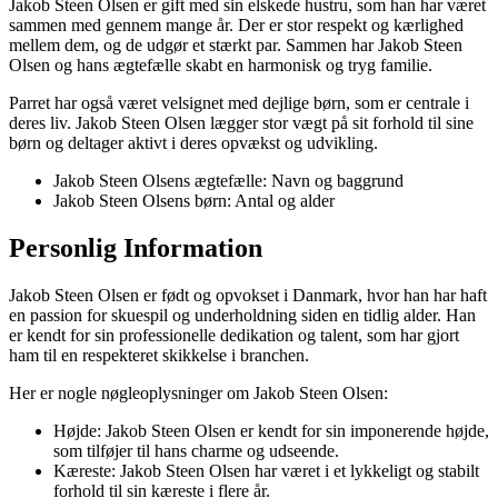
Jakob Steen Olsen er gift med sin elskede hustru, som han har været
sammen med gennem mange år. Der er stor respekt og kærlighed
mellem dem, og de udgør et stærkt par. Sammen har Jakob Steen
Olsen og hans ægtefælle skabt en harmonisk og tryg familie.
Parret har også været velsignet med dejlige børn, som er centrale i
deres liv. Jakob Steen Olsen lægger stor vægt på sit forhold til sine
børn og deltager aktivt i deres opvækst og udvikling.
Jakob Steen Olsens ægtefælle: Navn og baggrund
Jakob Steen Olsens børn: Antal og alder
Personlig Information
Jakob Steen Olsen er født og opvokset i Danmark, hvor han har haft
en passion for skuespil og underholdning siden en tidlig alder. Han
er kendt for sin professionelle dedikation og talent, som har gjort
ham til en respekteret skikkelse i branchen.
Her er nogle nøgleoplysninger om Jakob Steen Olsen:
Højde: Jakob Steen Olsen er kendt for sin imponerende højde,
som tilføjer til hans charme og udseende.
Kæreste: Jakob Steen Olsen har været i et lykkeligt og stabilt
forhold til sin kæreste i flere år.