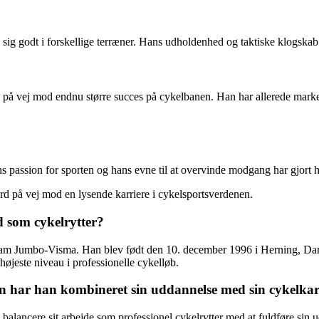
 sig godt i forskellige terræner. Hans udholdenhed og taktiske klogskab 
å vej mod endnu større succes på cykelbanen. Han har allerede markeret 
s passion for sporten og hans evne til at overvinde modgang har gjort h
d på vej mod en lysende karriere i cykelsportsverdenen.
 som cykelrytter?
Team Jumbo-Visma. Han blev født den 10. december 1996 i Herning, Danm
højeste niveau i professionelle cykelløb.
 har han kombineret sin uddannelse med sin cykelkar
alancere sit arbejde som professionel cykelrytter med at fuldføre sin u