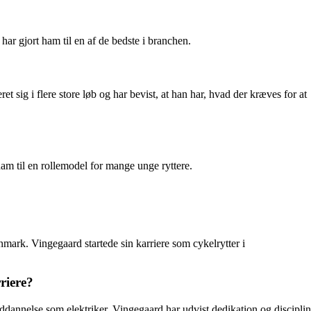
har gjort ham til en af de bedste i branchen.
sig i flere store løb og har bevist, at han har, hvad der kræves for at
am til en rollemodel for mange unge ryttere.
ark. Vingegaard startede sin karriere som cykelrytter i
riere?
ddannelse som elektriker. Vingegaard har udvist dedikation og disciplin