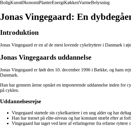
Bolig
Kunst
Økonomi
Planter
Energi
Køkken
Varme
Belysning
Jonas Vingegaard: En dybdegåend
Introduktion
Jonas Vingegaard er en af de mest lovende cykelryttere i Danmark i øjeb
Jonas Vingegaards uddannelse
Jonas Vingegaard er født den 10. december 1996 i Bække, og hans rejse s
Danmark.
Han har gennem årene opnået en imponerende uddannelse inden for cyke
på cyklen.
Uddannelsesrejse
Vingegaard startede sin cykelkarriere i en ung alder og har deltage
Han har trænet på elite-niveau og har konstant stræbt efter at for
Vingegaard har taget ved lære af erfaringerne fra erfarne ryttere og 