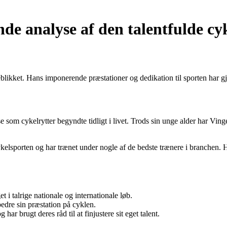
e analyse af den talentfulde cyk
likket. Hans imponerende præstationer og dedikation til sporten har gjo
om cykelrytter begyndte tidligt i livet. Trods sin unge alder har Vingeg
lsporten og har trænet under nogle af de bedste trænere i branchen. H
t i talrige nationale og internationale løb.
bedre sin præstation på cyklen.
har brugt deres råd til at finjustere sit eget talent.