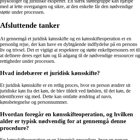
psykologer og juridiske eksperter. En stærk støttegruppe kan hjælpe
med at lette overgangen og sikre, at den enkelte får den nødvendige
støtte under processen.
Afsluttende tanker
At gennemgå et juridisk kønsskifte og en kønsskifteoperation er en
personlig rejse, der kan have en dybtgående indflydelse på en persons
liv og trivsel. Det er vigtigt at respektere og støtte enkeltpersoners ret til
at definere deres eget køn og få adgang til de nødvendige ressourcer og
rettigheder under processen.
Hvad indebærer et juridisk kønsskifte?
Et juridisk kønsskifte er en retlig proces, hvor en person ændrer sit
juridiske køn fra det køn, de blev tildelt ved fødslen, til det køn, de
identificerer sig med. Dette kan omfatte ændring af navn,
kønsbetegnelse og personnummer.
Hvordan foregår en kønsskifteoperation, og hvilken
alder er typisk nødvendig for at gennemgå denne
procedure?
En kønsskifteoperation er en kirurgisk procedure, hvor en person