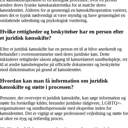
ændrer deres fysiske kønskarakteristika for at matche deres
kønsidentitet. Alderen for at gennemgå en kønsskifteoperation varierer,
men det er typisk nødvendigt at være myndig og have gennemgået en
omfattende udredning og psykologisk vurdering.
Hvilke rettigheder og beskyttelser har en person efter
et juridisk kønsskifte?
Efter et juridisk kønsskifte har en person ret til at blive anerkendt og
behandlet i overensstemmelse med deres juridiske køn. Dette
inkluderer rettigheder såsom adgang til kønsrelateret sundhedspleje, ret
til at ændre kønsbetegnelse på officielle dokumenter og beskyttelse
mod diskrimination på grund af kønsidentitet.
Hvordan kan man få information om juridisk
kønsskifte og støtte i processen?
Personer, der overvejer et juridisk kønsskifte, kan søge information og
støtte fra forskellige kilder, herunder juridiske rådgivere, LGBTQ+-
organisationer og sundhedspersonale med ekspertise inden for
kønsidentitet. Det er vigtigt at søge professionel vejledning og støtte for
at sikre en tryg og retfærdig proces.