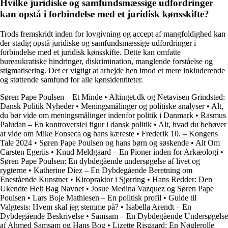
Hvilke juridiske og samfundsmæssige udfordringer
kan opstå i forbindelse med et juridisk kønsskifte?
Trods fremskridt inden for lovgivning og accept af mangfoldighed kan
der stadig opstå juridiske og samfundsmæssige udfordringer i
forbindelse med et juridisk kønsskifte. Dette kan omfatte
bureaukratiske hindringer, diskrimination, manglende forståelse og
stigmatisering. Det er vigtigt at arbejde hen imod et mere inkluderende
og støttende samfund for alle kønsidentiteter.
Søren Pape Poulsen – Et Minde
•
Altinget.dk og Netavisen Grindsted:
Dansk Politik Nyheder
•
Meningsmålinger og politiske analyser
•
Alt,
du bør vide om meningsmålinger indenfor politik i Danmark
•
Rasmus
Paludan – En kontroversiel figur i dansk politik
•
Alt, hvad du behøver
at vide om Mike Fonseca og hans kæreste
•
Frederik 10. – Kongens
Tale 2024
•
Søren Pape Poulsen og hans børn og søskende
•
Alt Om
Carsten Egeriis
•
Knud Meldgaard – En Pioner inden for Arkæologi
•
Søren Pape Poulsen: En dybdegående undersøgelse af livet og
rygterne
•
Katherine Diez – En Dybdegående Beretning om
Enestående Kunstner
•
Kiropraktor i Sjørring
•
Hans Redder: Den
Ukendte Helt Bag Navnet
•
Josue Medina Vazquez og Søren Pape
Poulsen
•
Lars Boje Mathiesen – En politisk profil
•
Guide til
Valgtests: Hvem skal jeg stemme på?
•
Isabella Arendt – En
Dybdegående Beskrivelse
•
Samsam – En Dybdegående Undersøgelse
af Ahmed Samsam og Hans Bog
•
Lizette Risgaard: En Nøglerolle