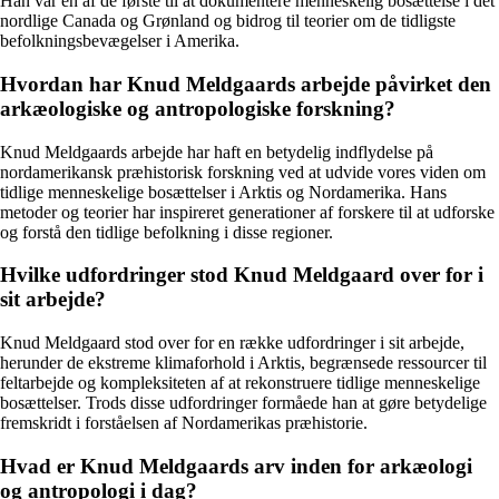
Han var en af de første til at dokumentere menneskelig bosættelse i det
nordlige Canada og Grønland og bidrog til teorier om de tidligste
befolkningsbevægelser i Amerika.
Hvordan har Knud Meldgaards arbejde påvirket den
arkæologiske og antropologiske forskning?
Knud Meldgaards arbejde har haft en betydelig indflydelse på
nordamerikansk præhistorisk forskning ved at udvide vores viden om
tidlige menneskelige bosættelser i Arktis og Nordamerika. Hans
metoder og teorier har inspireret generationer af forskere til at udforske
og forstå den tidlige befolkning i disse regioner.
Hvilke udfordringer stod Knud Meldgaard over for i
sit arbejde?
Knud Meldgaard stod over for en række udfordringer i sit arbejde,
herunder de ekstreme klimaforhold i Arktis, begrænsede ressourcer til
feltarbejde og kompleksiteten af at rekonstruere tidlige menneskelige
bosættelser. Trods disse udfordringer formåede han at gøre betydelige
fremskridt i forståelsen af Nordamerikas præhistorie.
Hvad er Knud Meldgaards arv inden for arkæologi
og antropologi i dag?