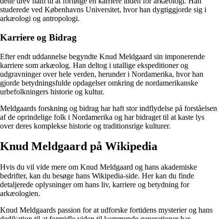
dette drev ham til at forfølge en karriere inden for arkæologi. Han
studerede ved Københavns Universitet, hvor han dygtiggjorde sig i
arkæologi og antropologi.
Karriere og Bidrag
Efter endt uddannelse begyndte Knud Meldgaard sin imponerende
karriere som arkæolog. Han deltog i utallige ekspeditioner og
udgravninger over hele verden, herunder i Nordamerika, hvor han
gjorde betydningsfulde opdagelser omkring de nordamerikanske
urbefolkningers historie og kultur.
Meldgaards forskning og bidrag har haft stor indflydelse på forståelsen
af de oprindelige folk i Nordamerika og har bidraget til at kaste lys
over deres komplekse historie og traditionsrige kulturer.
Knud Meldgaard på Wikipedia
Hvis du vil vide mere om Knud Meldgaard og hans akademiske
bedrifter, kan du besøge hans Wikipedia-side. Her kan du finde
detaljerede oplysninger om hans liv, karriere og betydning for
arkæologien.
Knud Meldgaards passion for at udforske fortidens mysterier og hans
dedikation til at formidle viden til kommende generationer har