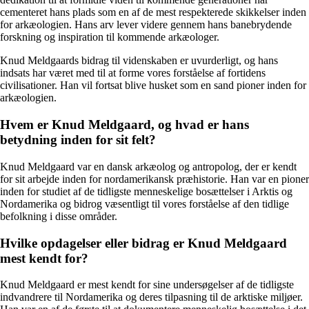
cementeret hans plads som en af de mest respekterede skikkelser inden
for arkæologien. Hans arv lever videre gennem hans banebrydende
forskning og inspiration til kommende arkæologer.
Knud Meldgaards bidrag til videnskaben er uvurderligt, og hans
indsats har været med til at forme vores forståelse af fortidens
civilisationer. Han vil fortsat blive husket som en sand pioner inden for
arkæologien.
Hvem er Knud Meldgaard, og hvad er hans
betydning inden for sit felt?
Knud Meldgaard var en dansk arkæolog og antropolog, der er kendt
for sit arbejde inden for nordamerikansk præhistorie. Han var en pioner
inden for studiet af de tidligste menneskelige bosættelser i Arktis og
Nordamerika og bidrog væsentligt til vores forståelse af den tidlige
befolkning i disse områder.
Hvilke opdagelser eller bidrag er Knud Meldgaard
mest kendt for?
Knud Meldgaard er mest kendt for sine undersøgelser af de tidligste
indvandrere til Nordamerika og deres tilpasning til de arktiske miljøer.