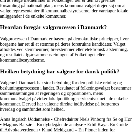
om at vælge medlemmer til Folketinget, der er den lovgivende
forsamling på nationalt plan, mens kommunalvalget drejer sig om at
vælge repræsentanter til kommunalbestyrelserne, der varetager lokale
anliggender i de enkelte kommuner.
Hvordan foregår valgprocessen i Danmark?
Valgprocessen i Danmark er baseret på demokratiske principper, hvor
borgerne har ret til at stemme på deres foretrukne kandidater. Valget
afholdes ved stemmeurner, brevstemmer eller elektronisk afstemning,
og resultatet afgør sammensætningen af Folketinget eller
kommunalbestyrelserne.
Hvilken betydning har valgene for dansk politik?
Valgene i Danmark har stor betydning for den politiske retning og
beslutningsprocessen i landet. Resultatet af folketingsvalget bestemmer
sammensætningen af regeringen og oppositionen, mens
kommunalvalget påvirker lokalpolitik og serviceniveauet i de enkelte
kommuner. Derved har valgene direkte indflydelse på borgernes
hverdag og samfundet som helhed.
Anna Ingrisch Uddannelse
•
Chefredaktør Niels Pinborg fra Se og Hør
•
Magnus Barsøe – En dybdegående analyse
•
Erbil Kaya: En Guide
til Advokatverdenen
•
Knud Meldgaard – En Pioner inden for