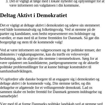
Det er vigtigt at følge med i lokale nyheder og oplysninger for at
være informeret om valgdatoen i din kommune.
Deltag Aktivt i Demokratiet
Det er vigtigt at deltage aktivt i demokratiet og udøve sin stemmeret
ved både kommunalvalg og folketingsvalg. Ved at stemme på de
partier og kandidater, som bedst repræsenterer ens holdninger og
værdier, er man med til at forme fremtiden for Danmark. Så gør din
borgerpligt og stem til de kommende valg!
Ved at være informeret om valgprocessen og de politiske temaer, der
diskuteres i valgkampagnerne, kan du træffe en velovervejet
beslutning, når du afgiver din stemme i stemmeboksen. Sørg for at
være opdateret om kandidaterne, partiprogrammerne og de aktuelle
politiske problemstillinger for at kunne bidrage konstruktivt til
samfundsudviklingen.
Vi opfordrer alle danske borgere til at engagere sig i demokratiet og
deltage aktivt i de kommende valg. Din stemme tæller, og din
deltagelse er afgørende for et velfungerende demokrati. Lad os
sammen skabe en bedre fremtid for Danmark gennem inddragelse og
samarbejde!
Vær med til at forme Danmarks politiske landskab ved at stemme ved