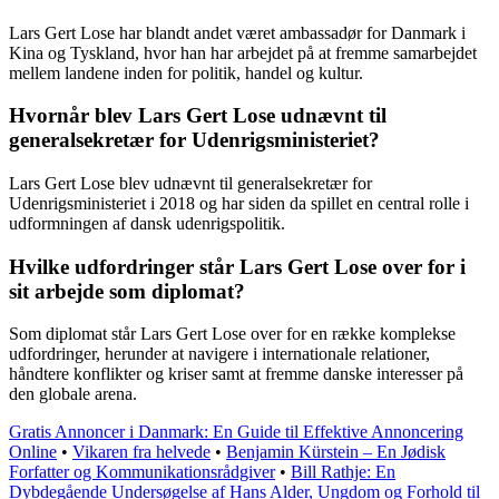
Lars Gert Lose har blandt andet været ambassadør for Danmark i
Kina og Tyskland, hvor han har arbejdet på at fremme samarbejdet
mellem landene inden for politik, handel og kultur.
Hvornår blev Lars Gert Lose udnævnt til
generalsekretær for Udenrigsministeriet?
Lars Gert Lose blev udnævnt til generalsekretær for
Udenrigsministeriet i 2018 og har siden da spillet en central rolle i
udformningen af dansk udenrigspolitik.
Hvilke udfordringer står Lars Gert Lose over for i
sit arbejde som diplomat?
Som diplomat står Lars Gert Lose over for en række komplekse
udfordringer, herunder at navigere i internationale relationer,
håndtere konflikter og kriser samt at fremme danske interesser på
den globale arena.
Gratis Annoncer i Danmark: En Guide til Effektive Annoncering
Online
•
Vikaren fra helvede
•
Benjamin Kürstein – En Jødisk
Forfatter og Kommunikationsrådgiver
•
Bill Rathje: En
Dybdegående Undersøgelse af Hans Alder, Ungdom og Forhold til