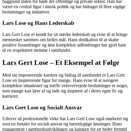
baggrund inden for både det offentlige og private sektor. Han har
været en central figur i dansk politik og har bidraget til flere vigtige
beslutninger og initiativer.
Lars Lose og Hans Lederskab
Lars Gert Lose er kendt for sit stærke lederskab og evne til at bringe
mennesker sammen om fælles mål. Hans dedikation til at skabe
positive forandringer og løse komplekse udfordringer har gjort ham
til en respekteret stemme i samfundet.
Lars Gert Lose – Et Eksempel at Følge
Med sin imponerende karriere og bidrag til samfundet er Lars Gert
Lose en inspirerende figur for mange. Hans evne til at navigere
komplekse situationer og træffe velovervejede beslutninger er noget,
som mange kan lære af og lade sig inspirere af i deres egne liv og
karrierer.
Lars Gert Lose og Socialt Ansvar
Udover sit professionelle virke har Lars Gert Lose også markeret sig
som en fortaler for socialt ansvar og bæredygtige løsninger. Hans
engagement i samfundsudviklingen og kampen for en bedre fremtid