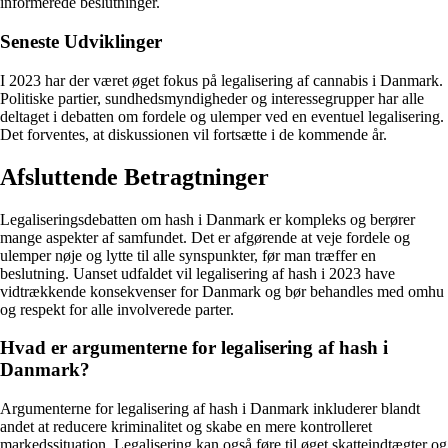
informerede beslutninger.
Seneste Udviklinger
I 2023 har der været øget fokus på legalisering af cannabis i Danmark.
Politiske partier, sundhedsmyndigheder og interessegrupper har alle
deltaget i debatten om fordele og ulemper ved en eventuel legalisering.
Det forventes, at diskussionen vil fortsætte i de kommende år.
Afsluttende Betragtninger
Legaliseringsdebatten om hash i Danmark er kompleks og berører
mange aspekter af samfundet. Det er afgørende at veje fordele og
ulemper nøje og lytte til alle synspunkter, før man træffer en
beslutning. Uanset udfaldet vil legalisering af hash i 2023 have
vidtrækkende konsekvenser for Danmark og bør behandles med omhu
og respekt for alle involverede parter.
Hvad er argumenterne for legalisering af hash i
Danmark?
Argumenterne for legalisering af hash i Danmark inkluderer blandt
andet at reducere kriminalitet og skabe en mere kontrolleret
markedssituation. Legalisering kan også føre til øget skatteindtægter og