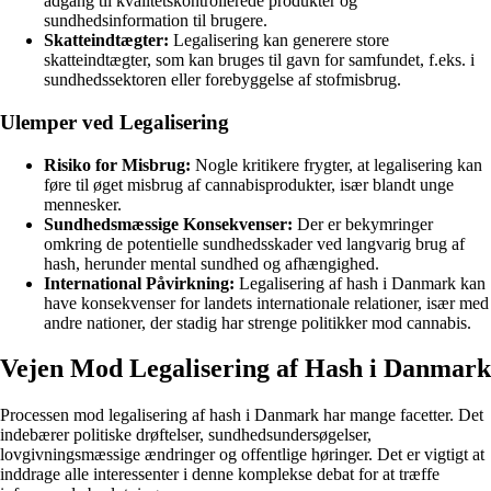
adgang til kvalitetskontrollerede produkter og
sundhedsinformation til brugere.
Skatteindtægter:
Legalisering kan generere store
skatteindtægter, som kan bruges til gavn for samfundet, f.eks. i
sundhedssektoren eller forebyggelse af stofmisbrug.
Ulemper ved Legalisering
Risiko for Misbrug:
Nogle kritikere frygter, at legalisering kan
føre til øget misbrug af cannabisprodukter, især blandt unge
mennesker.
Sundhedsmæssige Konsekvenser:
Der er bekymringer
omkring de potentielle sundhedsskader ved langvarig brug af
hash, herunder mental sundhed og afhængighed.
International Påvirkning:
Legalisering af hash i Danmark kan
have konsekvenser for landets internationale relationer, især med
andre nationer, der stadig har strenge politikker mod cannabis.
Vejen Mod Legalisering af Hash i Danmark
Processen mod legalisering af hash i Danmark har mange facetter. Det
indebærer politiske drøftelser, sundhedsundersøgelser,
lovgivningsmæssige ændringer og offentlige høringer. Det er vigtigt at
inddrage alle interessenter i denne komplekse debat for at træffe