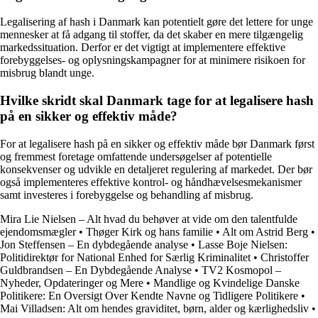
Legalisering af hash i Danmark kan potentielt gøre det lettere for unge
mennesker at få adgang til stoffer, da det skaber en mere tilgængelig
markedssituation. Derfor er det vigtigt at implementere effektive
forebyggelses- og oplysningskampagner for at minimere risikoen for
misbrug blandt unge.
Hvilke skridt skal Danmark tage for at legalisere hash
på en sikker og effektiv måde?
For at legalisere hash på en sikker og effektiv måde bør Danmark først
og fremmest foretage omfattende undersøgelser af potentielle
konsekvenser og udvikle en detaljeret regulering af markedet. Der bør
også implementeres effektive kontrol- og håndhævelsesmekanismer
samt investeres i forebyggelse og behandling af misbrug.
Mira Lie Nielsen – Alt hvad du behøver at vide om den talentfulde
ejendomsmægler
•
Thøger Kirk og hans familie
•
Alt om Astrid Berg
•
Jon Steffensen – En dybdegående analyse
•
Lasse Boje Nielsen:
Politidirektør for National Enhed for Særlig Kriminalitet
•
Christoffer
Guldbrandsen – En Dybdegående Analyse
•
TV2 Kosmopol –
Nyheder, Opdateringer og Mere
•
Mandlige og Kvindelige Danske
Politikere: En Oversigt Over Kendte Navne og Tidligere Politikere
•
Mai Villadsen: Alt om hendes graviditet, børn, alder og kærlighedsliv
•