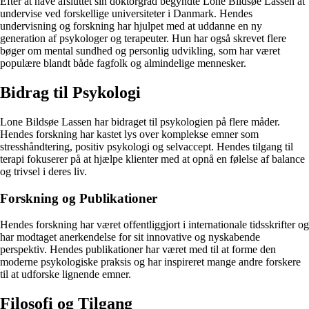
Efter at have afsluttet sin doktorgrad begyndte Lone Bildsøe Lassen at
undervise ved forskellige universiteter i Danmark. Hendes
undervisning og forskning har hjulpet med at uddanne en ny
generation af psykologer og terapeuter. Hun har også skrevet flere
bøger om mental sundhed og personlig udvikling, som har været
populære blandt både fagfolk og almindelige mennesker.
Bidrag til Psykologi
Lone Bildsøe Lassen har bidraget til psykologien på flere måder.
Hendes forskning har kastet lys over komplekse emner som
stresshåndtering, positiv psykologi og selvaccept. Hendes tilgang til
terapi fokuserer på at hjælpe klienter med at opnå en følelse af balance
og trivsel i deres liv.
Forskning og Publikationer
Hendes forskning har været offentliggjort i internationale tidsskrifter og
har modtaget anerkendelse for sit innovative og nyskabende
perspektiv. Hendes publikationer har været med til at forme den
moderne psykologiske praksis og har inspireret mange andre forskere
til at udforske lignende emner.
Filosofi og Tilgang