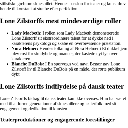
stilistiske greb om skuespillet. Hendes passion for teater og kunst drev
hende til konstant at stræbe efter perfektion.
Lone Zilstorffs mest mindeværdige roller
Lady Macbeth:
I rollen som Lady Macbeth demonstrerede
Lone Zilstorff sit ekstraordinære talent for at dykke ned i
karakterens psykologi og skabe en overbevisende præstation.
Nora Helmer:
Hendes tolkning af Nora Helmer i Et dukkehjem
blev rost for sin dybde og nuancer, der kastede nyt lys over
karakteren.
Blanche DuBois:
I En sporvogn ved navn Begær gav Lone
Zilstorff liv til Blanche DuBois på en måde, der rørte publikum
dybt.
Lone Zilstorffs indflydelse på dansk teater
Lone Zilstorffs bidrag til dansk teater kan ikke overses. Hun har været
med til at forme generationer af skuespillere og teaterfolk med sit
engagement og dedikation til kunsten.
Teaterproduktioner og engagerende forestillinger