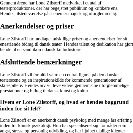
Gennem årene har Lone Zilstorff medvirket i et utal af
teaterproduktioner, der har begejstret publikum og kritikere ens.
Hendes tilstedeværelse på scenen er magisk og uforglemmelig.
Anerkendelser og priser
Lone Zilstorff har modtaget adskillige priser og anerkendelser for sit
enestående bidrag til dansk teater. Hendes talent og dedikation har gjort
hende til en sand ikon i dansk kulturhistorie.
Afsluttende bemærkninger
Lone Zilstorff vil for altid være en central figurst på den danske
teaterscene og en inspirationskilde for kommende generationer af
skuespillere. Hendes arv vil leve videre gennem sine uforglemmelige
præstationer og bidrag til dansk kunst og kultur.
Hvem er Lone Zilstorff, og hvad er hendes baggrund
inden for sit felt?
Lone Zilstorff er en anerkendt dansk psykolog med mange års erfaring
inden for klinisk psykologi. Hun har specialiseret sig i områder som
angst, stress, og personlig udvikling, og har hjulpet utallige klienter