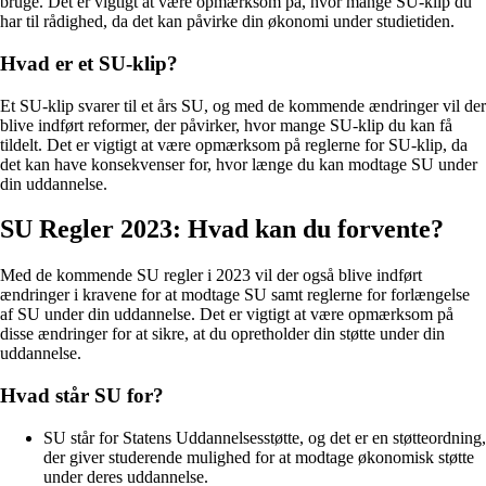
bruge. Det er vigtigt at være opmærksom på, hvor mange SU-klip du
har til rådighed, da det kan påvirke din økonomi under studietiden.
Hvad er et SU-klip?
Et SU-klip svarer til et års SU, og med de kommende ændringer vil der
blive indført reformer, der påvirker, hvor mange SU-klip du kan få
tildelt. Det er vigtigt at være opmærksom på reglerne for SU-klip, da
det kan have konsekvenser for, hvor længe du kan modtage SU under
din uddannelse.
SU Regler 2023: Hvad kan du forvente?
Med de kommende SU regler i 2023 vil der også blive indført
ændringer i kravene for at modtage SU samt reglerne for forlængelse
af SU under din uddannelse. Det er vigtigt at være opmærksom på
disse ændringer for at sikre, at du opretholder din støtte under din
uddannelse.
Hvad står SU for?
SU står for Statens Uddannelsesstøtte, og det er en støtteordning,
der giver studerende mulighed for at modtage økonomisk støtte
under deres uddannelse.