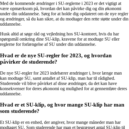
Med de kommende ændringer i SU-reglerne i 2023 er det vigtigt at
være opmærksom på, hvordan det kan påvirke dig og din økonomi
under din uddannelse. Sørg for at holde dig opdateret om de nye regler
og ændringer, så du kan sikre, at du modtager den rette støtte under din
uddannelse.
Husk altid at søge råd og vejledning hos SU-kontoret, hvis du har
spørgsmål omkring dine SU-klip, kravene for at modtage SU eller
reglerne for forlængelse af SU under din uddannelse.
Hvad er de nye SU-regler for 2023, og hvordan
påvirker de studerende?
De nye SU-regler for 2023 indebærer ændringer i, hvor længe man
kan modtage SU, samt antallet af SU-klip, man har til rådighed.
Studerende vil blive påvirket af disse ændringer, da det kan have
konsekvenser for deres økonomi og mulighed for at gennemføre deres
uddannelse.
Hvad er et SU-klip, og hvor mange SU-klip har man
som studerende?
Et SU-klip er en enhed, der angiver, hvor mange måneder man har
modtaget SU. Som studerende har man et begrænset antal SU-klip til