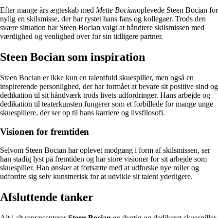
Efter mange års ægteskab med
Mette Bocian
oplevede Steen Bocian for
nylig en skilsmisse, der har rystet hans fans og kollegaer. Trods den
svære situation har Steen Bocian valgt at håndtere skilsmissen med
værdighed og venlighed over for sin tidligere partner.
Steen Bocian som inspiration
Steen Bocian er ikke kun en talentfuld skuespiller, men også en
inspirerende personlighed, der har formået at bevare sit positive sind og
dedikation til sit håndværk trods livets udfordringer. Hans arbejde og
dedikation til teaterkunsten fungerer som et forbillede for mange unge
skuespillere, der ser op til hans karriere og livsfilosofi.
Visionen for fremtiden
Selvom Steen Bocian har oplevet modgang i form af skilsmissen, ser
han stadig lyst på fremtiden og har store visioner for sit arbejde som
skuespiller. Han ønsker at fortsætte med at udforske nye roller og
udfordre sig selv kunstnerisk for at udvikle sit talent yderligere.
Afsluttende tanker
Alt i alt repræsenterer
Steen Bocian
en dygtig og dedikeret skuespiller,