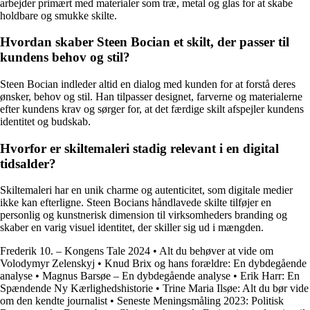
arbejder primært med materialer som træ, metal og glas for at skabe
holdbare og smukke skilte.
Hvordan skaber Steen Bocian et skilt, der passer til
kundens behov og stil?
Steen Bocian indleder altid en dialog med kunden for at forstå deres
ønsker, behov og stil. Han tilpasser designet, farverne og materialerne
efter kundens krav og sørger for, at det færdige skilt afspejler kundens
identitet og budskab.
Hvorfor er skiltemaleri stadig relevant i en digital
tidsalder?
Skiltemaleri har en unik charme og autenticitet, som digitale medier
ikke kan efterligne. Steen Bocians håndlavede skilte tilføjer en
personlig og kunstnerisk dimension til virksomheders branding og
skaber en varig visuel identitet, der skiller sig ud i mængden.
Frederik 10. – Kongens Tale 2024
•
Alt du behøver at vide om
Volodymyr Zelenskyj
•
Knud Brix og hans forældre: En dybdegående
analyse
•
Magnus Barsøe – En dybdegående analyse
•
Erik Harr: En
Spændende Ny Kærlighedshistorie
•
Trine Maria Ilsøe: Alt du bør vide
om den kendte journalist
•
Seneste Meningsmåling 2023: Politisk