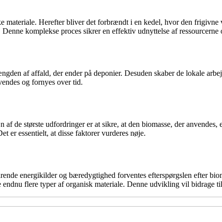
 materiale. Herefter bliver det forbrændt i en kedel, hvor den frigivne
 Denne komplekse proces sikrer en effektiv udnyttelse af ressourcerne o
ngden af affald, der ender på deponier. Desuden skaber de lokale arbej
vendes og fornyes over tid.
af de største udfordringer er at sikre, at den biomasse, der anvendes,
 er essentielt, at disse faktorer vurderes nøje.
ende energikilder og bæredygtighed forventes efterspørgslen efter bio
te endnu flere typer af organisk materiale. Denne udvikling vil bidrage 