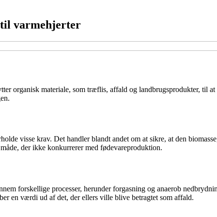
til varmehjerter
er organisk materiale, som træflis, affald og landbrugsprodukter, til at 
en.
rholde visse krav. Det handler blandt andet om at sikre, at den biomass
en måde, der ikke konkurrerer med fødevareproduktion.
nem forskellige processer, herunder forgasning og anaerob nedbrydning. 
er en værdi ud af det, der ellers ville blive betragtet som affald.