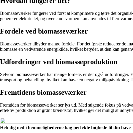
Hvordan fungerer det?
Biomasseværker fungerer ved først at komprimere og tørre det organiske
genererer elektricitet, og overskudsvarmen kan anvendes til fjernvarme.
Fordele ved biomasseværker
Biomasseværker tilbyder mange fordele. For det første reducerer de mæ
biomasse en vedvarende energikilde, hvilket betyder, at den kan genan
Udfordringer ved biomasseproduktion
Selvom biomasseværker har mange fordele, er der også udfordringer. En 
transport og behandling, hvilket kan have en negativ miljøpåvirkning. Det
Fremtidens biomasseværker
Fremtiden for biomasseværker ser lys ud. Med stigende fokus på vedvar
effektiv produktion af grønt brændstof, hvilket gør det muligt at udnyt
Heb dig ned i hemmelighederne bag perfekte højbede til din have