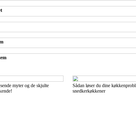
et
em
tem
ende myter og de skjulte
Sådan løser du dine køkkenprob
 kende!
snedkerkøkkener