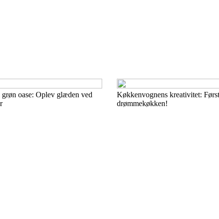
il grøn oase: Oplev glæden ved
Køkkenvognens kreativitet: Først
r
drømmekøkken!