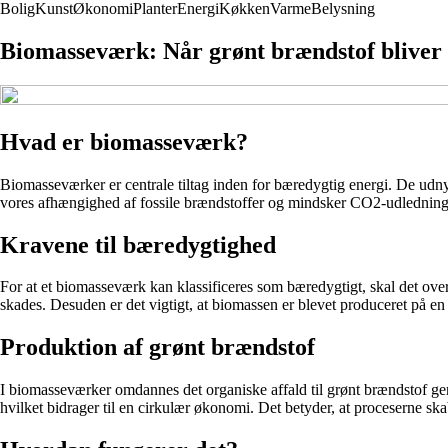
Bolig
Kunst
Økonomi
Planter
Energi
Køkken
Varme
Belysning
Biomasseværk: Når grønt brændstof bliver 
Hvad er biomasseværk?
Biomasseværker er centrale tiltag inden for bæredygtig energi. De udnytt
vores afhængighed af fossile brændstoffer og mindsker CO2-udledning
Kravene til bæredygtighed
For at et biomasseværk kan klassificeres som bæredygtigt, skal det ove
skades. Desuden er det vigtigt, at biomassen er blevet produceret på 
Produktion af grønt brændstof
I biomasseværker omdannes det organiske affald til grønt brændstof gen
hvilket bidrager til en cirkulær økonomi. Det betyder, at proceserne skab