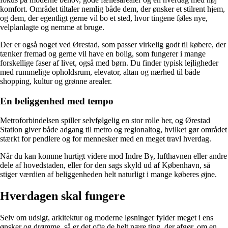
komfort. Området tiltaler nemlig både dem, der ønsker et stilrent hjem,
og dem, der egentligt gerne vil bo et sted, hvor tingene føles nye,
velplanlagte og nemme at bruge.
Der er også noget ved Ørestad, som passer virkelig godt til købere, der
tænker fremad og gerne vil have en bolig, som fungerer i mange
forskellige faser af livet, også med børn. Du finder typisk lejligheder
med rummelige opholdsrum, elevator, altan og nærhed til både
shopping, kultur og grønne arealer.
En beliggenhed med tempo
Metroforbindelsen spiller selvfølgelig en stor rolle her, og Ørestad
Station giver både adgang til metro og regionaltog, hvilket gør området
stærkt for pendlere og for mennesker med en meget travl hverdag.
Når du kan komme hurtigt videre mod Indre By, lufthavnen eller andre
dele af hovedstaden, eller for den sags skyld ud af København, så
stiger værdien af beliggenheden helt naturligt i mange køberes øjne.
Hverdagen skal fungere
Selv om udsigt, arkitektur og moderne løsninger fylder meget i ens
ønsker og drømme, så er det ofte de helt nære ting, der afgør, om en