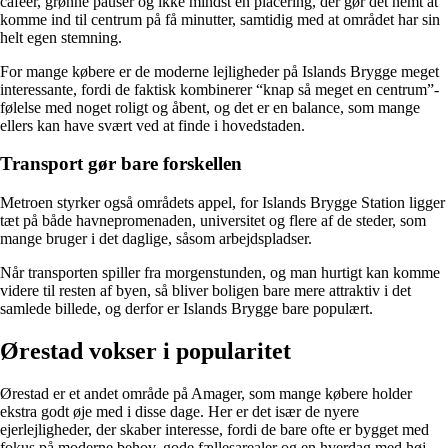
caféer, grønne pauser og ikke mindst en placering, der gør det nemt at
komme ind til centrum på få minutter, samtidig med at området har sin
helt egen stemning.
For mange købere er de moderne lejligheder på Islands Brygge meget
interessante, fordi de faktisk kombinerer “knap så meget en centrum”-
følelse med noget roligt og åbent, og det er en balance, som mange
ellers kan have svært ved at finde i hovedstaden.
Transport gør bare forskellen
Metroen styrker også områdets appel, for Islands Brygge Station ligger
tæt på både havnepromenaden, universitet og flere af de steder, som
mange bruger i det daglige, såsom arbejdspladser.
Når transporten spiller fra morgenstunden, og man hurtigt kan komme
videre til resten af byen, så bliver boligen bare mere attraktiv i det
samlede billede, og derfor er Islands Brygge bare populært.
Ørestad vokser i popularitet
Ørestad er et andet område på Amager, som mange købere holder
ekstra godt øje med i disse dage. Her er det især de nyere
ejerlejligheder, der skaber interesse, fordi de bare ofte er bygget med
fokus på moderne behov, gode fællesarealer og en hverdag med høj