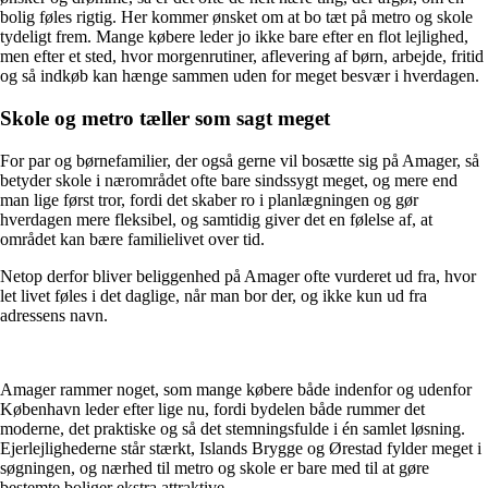
bolig føles rigtig. Her kommer ønsket om at bo tæt på metro og skole
tydeligt frem. Mange købere leder jo ikke bare efter en flot lejlighed,
men efter et sted, hvor morgenrutiner, aflevering af børn, arbejde, fritid
og så indkøb kan hænge sammen uden for meget besvær i hverdagen.
Skole og metro tæller som sagt meget
For par og børnefamilier, der også gerne vil bosætte sig på Amager, så
betyder skole i nærområdet ofte bare sindssygt meget, og mere end
man lige først tror, fordi det skaber ro i planlægningen og gør
hverdagen mere fleksibel, og samtidig giver det en følelse af, at
området kan bære familielivet over tid.
Netop derfor bliver beliggenhed på Amager ofte vurderet ud fra, hvor
let livet føles i det daglige, når man bor der, og ikke kun ud fra
adressens navn.
Amager rammer noget, som mange købere både indenfor og udenfor
København leder efter lige nu, fordi bydelen både rummer det
moderne, det praktiske og så det stemningsfulde i én samlet løsning.
Ejerlejlighederne står stærkt, Islands Brygge og Ørestad fylder meget i
søgningen, og nærhed til metro og skole er bare med til at gøre
bestemte boliger ekstra attraktive.