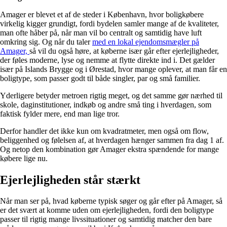
Amager er blevet et af de steder i København, hvor boligkøbere
virkelig kigger grundigt, fordi bydelen samler mange af de kvaliteter,
man ofte håber på, når man vil bo centralt og samtidig have luft
omkring sig. Og når du taler
med en lokal ejendomsmægler på
Amager,
så vil du også høre, at køberne især går efter ejerlejligheder,
der føles moderne, lyse og nemme at flytte direkte ind i. Det gælder
især på Islands Brygge og i Ørestad, hvor mange oplever, at man får en
boligtype, som passer godt til både singler, par og små familier.
Yderligere betyder metroen rigtig meget, og det samme gør nærhed til
skole, daginstitutioner, indkøb og andre små ting i hverdagen, som
faktisk fylder mere, end man lige tror.
Derfor handler det ikke kun om kvadratmeter, men også om flow,
beliggenhed og følelsen af, at hverdagen hænger sammen fra dag 1 af.
Og netop den kombination gør Amager ekstra spændende for mange
købere lige nu.
Ejerlejligheden står stærkt
Når man ser på, hvad køberne typisk søger og går efter på Amager, så
er det svært at komme uden om ejerlejligheden, fordi den boligtype
passer til rigtig mange livssituationer og samtidig matcher den bare