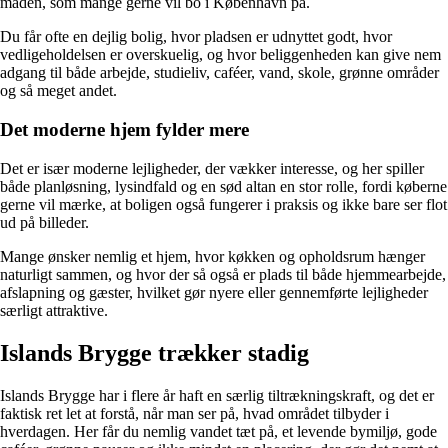
måden, som mange gerne vil bo i København på.
Du får ofte en dejlig bolig, hvor pladsen er udnyttet godt, hvor
vedligeholdelsen er overskuelig, og hvor beliggenheden kan give nem
adgang til både arbejde, studieliv, caféer, vand, skole, grønne områder
og så meget andet.
Det moderne hjem fylder mere
Det er især moderne lejligheder, der vækker interesse, og her spiller
både planløsning, lysindfald og en sød altan en stor rolle, fordi køberne
gerne vil mærke, at boligen også fungerer i praksis og ikke bare ser flot
ud på billeder.
Mange ønsker nemlig et hjem, hvor køkken og opholdsrum hænger
naturligt sammen, og hvor der så også er plads til både hjemmearbejde,
afslapning og gæster, hvilket gør nyere eller gennemførte lejligheder
særligt attraktive.
Islands Brygge trækker stadig
Islands Brygge har i flere år haft en særlig tiltrækningskraft, og det er
faktisk ret let at forstå, når man ser på, hvad området tilbyder i
hverdagen. Her får du nemlig vandet tæt på, et levende bymiljø, gode