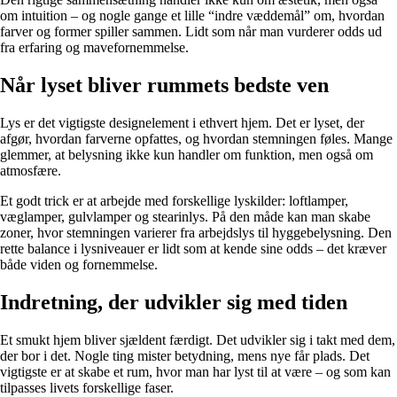
om intuition – og nogle gange et lille “indre væddemål” om, hvordan
farver og former spiller sammen. Lidt som når man vurderer odds ud
fra erfaring og mavefornemmelse.
Når lyset bliver rummets bedste ven
Lys er det vigtigste designelement i ethvert hjem. Det er lyset, der
afgør, hvordan farverne opfattes, og hvordan stemningen føles. Mange
glemmer, at belysning ikke kun handler om funktion, men også om
atmosfære.
Et godt trick er at arbejde med forskellige lyskilder: loftlamper,
væglamper, gulvlamper og stearinlys. På den måde kan man skabe
zoner, hvor stemningen varierer fra arbejdslys til hyggebelysning. Den
rette balance i lysniveauer er lidt som at kende sine odds – det kræver
både viden og fornemmelse.
Indretning, der udvikler sig med tiden
Et smukt hjem bliver sjældent færdigt. Det udvikler sig i takt med dem,
der bor i det. Nogle ting mister betydning, mens nye får plads. Det
vigtigste er at skabe et rum, hvor man har lyst til at være – og som kan
tilpasses livets forskellige faser.