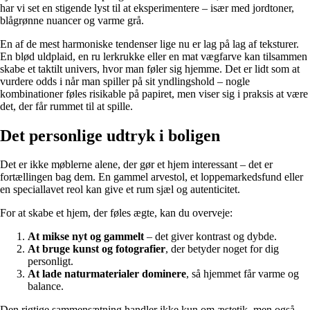
har vi set en stigende lyst til at eksperimentere – især med jordtoner,
blågrønne nuancer og varme grå.
En af de mest harmoniske tendenser lige nu er lag på lag af teksturer.
En blød uldplaid, en ru lerkrukke eller en mat vægfarve kan tilsammen
skabe et taktilt univers, hvor man føler sig hjemme. Det er lidt som at
vurdere odds i når man spiller på sit yndlingshold – nogle
kombinationer føles risikable på papiret, men viser sig i praksis at være
det, der får rummet til at spille.
Det personlige udtryk i boligen
Det er ikke møblerne alene, der gør et hjem interessant – det er
fortællingen bag dem. En gammel arvestol, et loppemarkedsfund eller
en speciallavet reol kan give et rum sjæl og autenticitet.
For at skabe et hjem, der føles ægte, kan du overveje:
At mikse nyt og gammelt
– det giver kontrast og dybde.
At bruge kunst og fotografier
, der betyder noget for dig
personligt.
At lade naturmaterialer dominere
, så hjemmet får varme og
balance.
Den rigtige sammensætning handler ikke kun om æstetik, men også