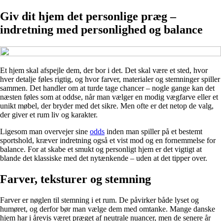
Giv dit hjem det personlige præg –
indretning med personlighed og balance
Et hjem skal afspejle dem, der bor i det. Det skal være et sted, hvor
hver detalje føles rigtig, og hvor farver, materialer og stemninger spiller
sammen. Det handler om at turde tage chancer – nogle gange kan det
næsten føles som at oddse, når man vælger en modig vægfarve eller et
unikt møbel, der bryder med det sikre. Men ofte er det netop de valg,
der giver et rum liv og karakter.
Ligesom man overvejer sine
odds
inden man spiller på et bestemt
sportshold, kræver indretning også et vist mod og en fornemmelse for
balance. For at skabe et smukt og personligt hjem er det vigtigt at
blande det klassiske med det nytænkende – uden at det tipper over.
Farver, teksturer og stemning
Farver er nøglen til stemning i et rum. De påvirker både lyset og
humøret, og derfor bør man vælge dem med omtanke. Mange danske
hjem har i årevis været præget af neutrale nuancer, men de senere år