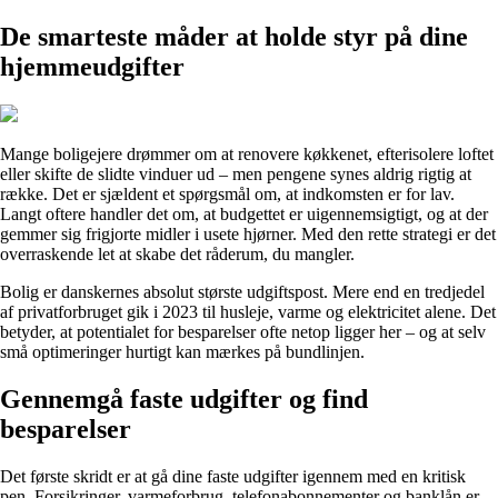
De smarteste måder at holde styr på dine
hjemmeudgifter
Mange boligejere drømmer om at renovere køkkenet, efterisolere loftet
eller skifte de slidte vinduer ud – men pengene synes aldrig rigtig at
række. Det er sjældent et spørgsmål om, at indkomsten er for lav.
Langt oftere handler det om, at budgettet er uigennemsigtigt, og at der
gemmer sig frigjorte midler i usete hjørner. Med den rette strategi er det
overraskende let at skabe det råderum, du mangler.
Bolig er danskernes absolut største udgiftspost. Mere end en tredjedel
af privatforbruget gik i 2023 til husleje, varme og elektricitet alene. Det
betyder, at potentialet for besparelser ofte netop ligger her – og at selv
små optimeringer hurtigt kan mærkes på bundlinjen.
Gennemgå faste udgifter og find
besparelser
Det første skridt er at gå dine faste udgifter igennem med en kritisk
pen. Forsikringer, varmeforbrug, telefonabonnementer og banklån er