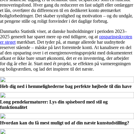
renoveringsfond. Hver gang du reducerer en fast udgift eller omlægger
et lån, overfører du differencen til en dedikeret konto øremærket
boligforbedringer. Det skaber synlighed og motivation – og du undgår,
at pengene stille og roligt forsvinder i det daglige forbrug.
Danmarks Statistik viser, at danske husholdninger i perioden 2023–
2025 generelt har sparet mere op end tidligere, og at
opsparingskvoten
er steget
mærkbart. Det tyder på, at mange allerede har uudnyttede
reserver stående – måske på lavt forrentede konti. At kanalisere en del
af den opsparing over i et energirenoveringsprojekt med dokumenteret
afkast er ikke bare smart økonomi, det er en investering, der arbejder
for dig år efter år. Start med ét projekt, se effekten på varmeregningen
og boligværdien, og lad det inspirere til det næste.
Heb dig ned i hemmelighederne bag perfekte højbede til din have
Long pendelarmaturer: Lys din spisebord med stil og
funktionalitet
Hvordan kan du få mest muligt ud af din næste kunstudstilling?