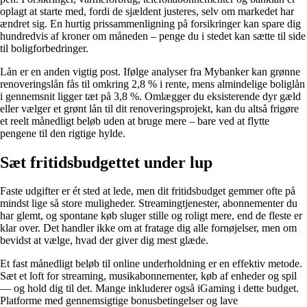
oplagt at starte med, fordi de sjældent justeres, selv om markedet har
ændret sig. En hurtig prissammenligning på forsikringer kan spare dig
hundredvis af kroner om måneden – penge du i stedet kan sætte til side
til boligforbedringer.
Lån er en anden vigtig post. Ifølge analyser fra Mybanker kan grønne
renoveringslån fås til omkring 2,8 % i rente, mens almindelige boliglån
i gennemsnit ligger tæt på 3,8 %. Omlægger du eksisterende dyr gæld
eller vælger et grønt lån til dit renoveringsprojekt, kan du altså frigøre
et reelt månedligt beløb uden at bruge mere – bare ved at flytte
pengene til den rigtige hylde.
Sæt fritidsbudgettet under lup
Faste udgifter er ét sted at lede, men dit fritidsbudget gemmer ofte på
mindst lige så store muligheder. Streamingtjenester, abonnementer du
har glemt, og spontane køb sluger stille og roligt mere, end de fleste er
klar over. Det handler ikke om at fratage dig alle fornøjelser, men om
bevidst at vælge, hvad der giver dig mest glæde.
Et fast månedligt beløb til online underholdning er en effektiv metode.
Sæt et loft for streaming, musikabonnementer, køb af enheder og spil
— og hold dig til det. Mange inkluderer også iGaming i dette budget.
Platforme med gennemsigtige bonusbetingelser og lave