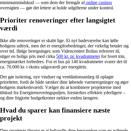
minimumsindskud — som dem der fremgår af
online casinos
oversigten — gør det lettere at holde udgifterne under kontrol.
Prioriter renoveringer efter langsigtet
værdi
Ikke alle renoveringer er skabt lige. Et nyt badeværelse kan løfte
boligens udtryk, men det er energiforbedringer, der virkelig betaler sig
over tid. Ifølge beregninger, som Videncentret Bolius refererer til,
stiger en boligs pris med cirka
500 kr. pr. kvadratmeter
for hvert trin,
energimærket forbedres. For et hus på 140 kvadratmeter svarer det til
ca. 70.000 kr. i ekstra salgsværdi per energitrin.
Det gør isolering, nye vinduer og ventilationsanlæg til oplagte
prioriteter, fordi de både sænker dine løbende varmeregninger og øger
boligens markedsværdi. Vælger du at kombinere projekterne med
tilskud fra Energirenoveringspuljen, forstærkes effekten yderligere –
og dine frigjorte budgetkroner rækker endnu længere.
Hvad du sparer kan finansiere næste
projekt
Den smarteste tilgang er at behandle dine besparelser som en rullende