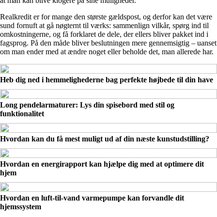
at man kan blive klogere på sine muligheder.
Realkredit er for mange den største gældspost, og derfor kan det være
sund fornuft at gå nøgternt til værks: sammenlign vilkår, spørg ind til
omkostningerne, og få forklaret de dele, der ellers bliver pakket ind i
fagsprog. På den måde bliver beslutningen mere gennemsigtig – uanset
om man ender med at ændre noget eller beholde det, man allerede har.
Heb dig ned i hemmelighederne bag perfekte højbede til din have
Long pendelarmaturer: Lys din spisebord med stil og
funktionalitet
Hvordan kan du få mest muligt ud af din næste kunstudstilling?
Hvordan en energirapport kan hjælpe dig med at optimere dit
hjem
Hvordan en luft-til-vand varmepumpe kan forvandle dit
hjemssystem