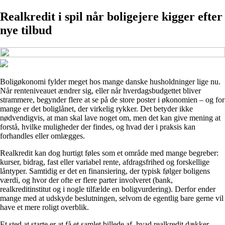
Realkredit i spil når boligejere kigger efter
nye tilbud
Boligøkonomi fylder meget hos mange danske husholdninger lige nu.
Når renteniveauet ændrer sig, eller når hverdagsbudgettet bliver
strammere, begynder flere at se på de store poster i økonomien – og for
mange er det boliglånet, der virkelig rykker. Det betyder ikke
nødvendigvis, at man skal lave noget om, men det kan give mening at
forstå, hvilke muligheder der findes, og hvad der i praksis kan
forhandles eller omlægges.
Realkredit kan dog hurtigt føles som et område med mange begreber:
kurser, bidrag, fast eller variabel rente, afdragsfrihed og forskellige
låntyper. Samtidig er det en finansiering, der typisk følger boligens
værdi, og hvor der ofte er flere parter involveret (bank,
realkreditinstitut og i nogle tilfælde en boligvurdering). Derfor ender
mange med at udskyde beslutningen, selvom de egentlig bare gerne vil
have et mere roligt overblik.
Et sted at starte er at få et samlet billede af, hvad realkredit dækker