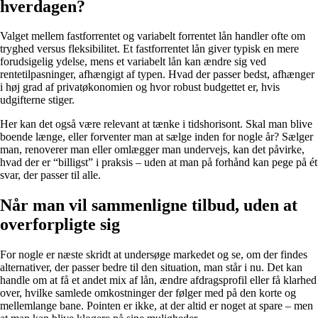
hverdagen?
Valget mellem fastforrentet og variabelt forrentet lån handler ofte om
tryghed versus fleksibilitet. Et fastforrentet lån giver typisk en mere
forudsigelig ydelse, mens et variabelt lån kan ændre sig ved
rentetilpasninger, afhængigt af typen. Hvad der passer bedst, afhænger
i høj grad af privatøkonomien og hvor robust budgettet er, hvis
udgifterne stiger.
Her kan det også være relevant at tænke i tidshorisont. Skal man blive
boende længe, eller forventer man at sælge inden for nogle år? Sælger
man, renoverer man eller omlægger man undervejs, kan det påvirke,
hvad der er “billigst” i praksis – uden at man på forhånd kan pege på ét
svar, der passer til alle.
Når man vil sammenligne tilbud, uden at
overforpligte sig
For nogle er næste skridt at undersøge markedet og se, om der findes
alternativer, der passer bedre til den situation, man står i nu. Det kan
handle om at få et andet mix af lån, ændre afdragsprofil eller få klarhed
over, hvilke samlede omkostninger der følger med på den korte og
mellemlange bane. Pointen er ikke, at der altid er noget at spare – men