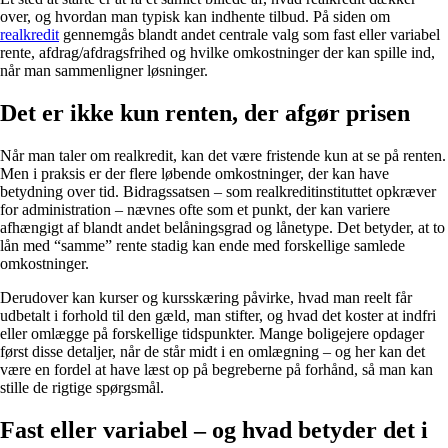
over, og hvordan man typisk kan indhente tilbud. På siden om
realkredit
gennemgås blandt andet centrale valg som fast eller variabel
rente, afdrag/afdragsfrihed og hvilke omkostninger der kan spille ind,
når man sammenligner løsninger.
Det er ikke kun renten, der afgør prisen
Når man taler om realkredit, kan det være fristende kun at se på renten.
Men i praksis er der flere løbende omkostninger, der kan have
betydning over tid. Bidragssatsen – som realkreditinstituttet opkræver
for administration – nævnes ofte som et punkt, der kan variere
afhængigt af blandt andet belåningsgrad og lånetype. Det betyder, at to
lån med “samme” rente stadig kan ende med forskellige samlede
omkostninger.
Derudover kan kurser og kursskæring påvirke, hvad man reelt får
udbetalt i forhold til den gæld, man stifter, og hvad det koster at indfri
eller omlægge på forskellige tidspunkter. Mange boligejere opdager
først disse detaljer, når de står midt i en omlægning – og her kan det
være en fordel at have læst op på begreberne på forhånd, så man kan
stille de rigtige spørgsmål.
Fast eller variabel – og hvad betyder det i