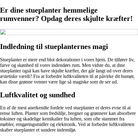
Er dine stueplanter hemmelige
rumvenner? Opdag deres skjulte kræfter!
Indledning til stueplanternes magi
Stueplanter er mere end blot dekorationer i vores hjem. De tilfører liv,
farve og skønhed til vores indendørs rum. Men vidste du, at dine
stueplanter også kan have skjulte kræfter, der går langt ud over deres
æstetiske værdi? Fra at forbedre luftkvaliteten til at påvirke dit humør,
kan disse grønne venner være lige så magiske som de ser ud.
Luftkvalitet og sundhed
En af de mest anerkendte fordele ved stueplanter er deres evne til at
rense luften. Planter som fredslilje, bregner og grønnere kan absorbere
toksiner og skadelige kemikalier fra luften, som ofte stammer fra
møbler, rengøringsmidler og elektronik. Ved at forbedre luftkvaliteten
skaber stueplanter et sundere indemiljø.