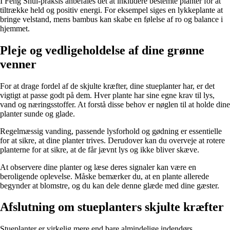
I Feng Shui-praksis anbefales det at inkludere bestemte planter for at
tiltrække held og positiv energi. For eksempel siges en lykkeplante at
bringe velstand, mens bambus kan skabe en følelse af ro og balance i
hjemmet.
Pleje og vedligeholdelse af dine grønne
venner
For at drage fordel af de skjulte kræfter, dine stueplanter har, er det
vigtigt at passe godt på dem. Hver plante har sine egne krav til lys,
vand og næringsstoffer. At forstå disse behov er nøglen til at holde dine
planter sunde og glade.
Regelmæssig vanding, passende lysforhold og gødning er essentielle
for at sikre, at dine planter trives. Derudover kan du overveje at rotere
planterne for at sikre, at de får jævnt lys og ikke bliver skæve.
At observere dine planter og læse deres signaler kan være en
beroligende oplevelse. Måske bemærker du, at en plante allerede
begynder at blomstre, og du kan dele denne glæde med dine gæster.
Afslutning om stueplanters skjulte kræfter
Stueplanter er virkelig mere end bare almindelige indendørs