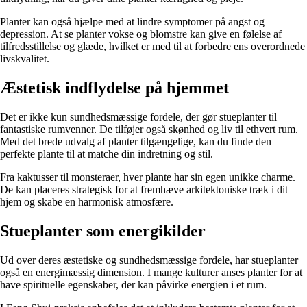
Planter kan også hjælpe med at lindre symptomer på angst og
depression. At se planter vokse og blomstre kan give en følelse af
tilfredsstillelse og glæde, hvilket er med til at forbedre ens overordnede
livskvalitet.
Æstetisk indflydelse på hjemmet
Det er ikke kun sundhedsmæssige fordele, der gør stueplanter til
fantastiske rumvenner. De tilføjer også skønhed og liv til ethvert rum.
Med det brede udvalg af planter tilgængelige, kan du finde den
perfekte plante til at matche din indretning og stil.
Fra kaktusser til monsteraer, hver plante har sin egen unikke charme.
De kan placeres strategisk for at fremhæve arkitektoniske træk i dit
hjem og skabe en harmonisk atmosfære.
Stueplanter som energikilder
Ud over deres æstetiske og sundhedsmæssige fordele, har stueplanter
også en energimæssig dimension. I mange kulturer anses planter for at
have spirituelle egenskaber, der kan påvirke energien i et rum.