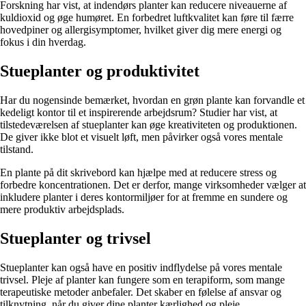
Forskning har vist, at indendørs planter kan reducere niveauerne af
kuldioxid og øge humøret. En forbedret luftkvalitet kan føre til færre
hovedpiner og allergisymptomer, hvilket giver dig mere energi og
fokus i din hverdag.
Stueplanter og produktivitet
Har du nogensinde bemærket, hvordan en grøn plante kan forvandle et
kedeligt kontor til et inspirerende arbejdsrum? Studier har vist, at
tilstedeværelsen af stueplanter kan øge kreativiteten og produktionen.
De giver ikke blot et visuelt løft, men påvirker også vores mentale
tilstand.
En plante på dit skrivebord kan hjælpe med at reducere stress og
forbedre koncentrationen. Det er derfor, mange virksomheder vælger at
inkludere planter i deres kontormiljøer for at fremme en sundere og
mere produktiv arbejdsplads.
Stueplanter og trivsel
Stueplanter kan også have en positiv indflydelse på vores mentale
trivsel. Pleje af planter kan fungere som en terapiform, som mange
terapeutiske metoder anbefaler. Det skaber en følelse af ansvar og
tilknytning, når du giver dine planter kærlighed og pleje.